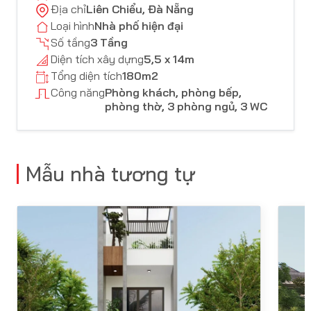
Địa chỉ
Liên Chiểu, Đà Nẵng
Loại hình
Nhà phố hiện đại
Số tầng
3 Tầng
Diện tích xây dựng
5,5 x 14m
Tổng diện tích
180m2
Công năng
Phòng khách, phòng bếp,
phòng thờ, 3 phòng ngủ, 3 WC
Mẫu nhà tương tự