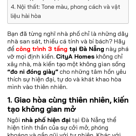
4. Nội thất: Tone màu, phong cách và vật
liệu hài hòa
Bạn đã từng nghĩ nhà phố chỉ là những dãy
nhà san sát, thiếu cá tính và bí bách? Hãy
để
công trình 3 tầng
tại Đà Nẵng
này phá
vỡ mọi định kiến.
CityA Homes
không chỉ
xây nhà, mà kiến tạo một không gian sống
“đo ni đóng giày”
cho những tâm hồn yêu
thích sự hiện đại, tự do và khát khao hòa
mình vào thiên nhiên.
1. Giao hòa cùng thiên nhiên, kiến
tạo không gian mở
Ngôi
nhà phố hiện đại
tại Đà Nẵng thể
hiện tinh thần của sự cởi mở, phóng
khoáng và gần gũi với tự nhiên. Khác với