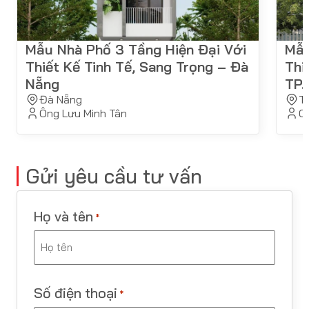
Mẫu Nhà Phố 3 Tầng Hiện Đại Với
Mẫu
Thiết Kế Tinh Tế, Sang Trọng – Đà
Thi
Nẵng
TP.
Đà Nẵng
T
Ông Lưu Minh Tân
C
Gửi yêu cầu tư vấn
Họ và tên
*
Last
Số điện thoại
*