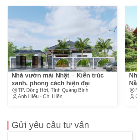
Nhà vườn mái Nhật – Kiến trúc
Nhà
xanh, phong cách hiện đại
Nẵn
TP. Đồng Hới, Tỉnh Quảng Bình
N
Anh Hiếu - Chị Hiền
C
Gửi yêu cầu tư vấn