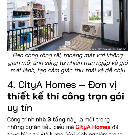
Ban công rộng rãi, thoáng mát với không
gian mở, ánh sáng tự nhiên tràn ngập và gió
mát lành, tạo cảm giác thư thái và dễ chịu
4. CityA Homes – Đơn vị
thiết kế thi công trọn gói
uy tín
Công trình
nhà 3 tầng
này là một trong
những dự án tiêu biểu mà
CityA Homes
đã
thực hiện tại Đà Nẵng. Với kinh nghiệm trong