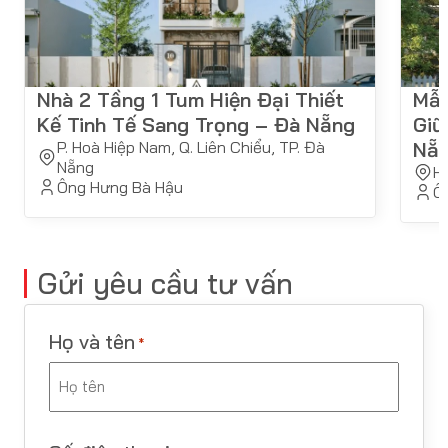
Nhà 2 Tầng 1 Tum Hiện Đại Thiết
Mẫu
Kế Tinh Tế Sang Trọng – Đà Nẵng
Giữ
P. Hoà Hiệp Nam, Q. Liên Chiểu, TP. Đà
Nẵ
Nẵng
H
Ông Hưng Bà Hậu
Ôn
Gửi yêu cầu tư vấn
Họ và tên
*
Last