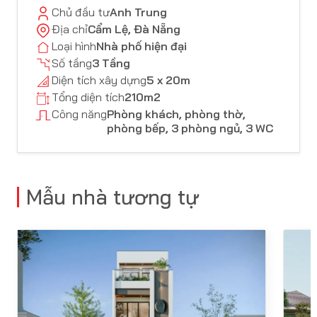
Chủ đầu tư
Anh Trung
Địa chỉ
Cẩm Lệ, Đà Nẵng
Loại hình
Nhà phố hiện đại
Số tầng
3 Tầng
Diện tích xây dựng
5 x 20m
Tổng diện tích
210m2
Công năng
Phòng khách, phòng thờ,
phòng bếp, 3 phòng ngủ, 3 WC
Mẫu nhà tương tự