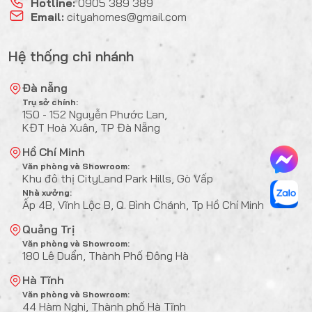
Hotline:
0905 389 389
Email:
cityahomes@gmail.com
Hệ thống chi nhánh
Đà nẵng
Trụ sở chính:
150 - 152 Nguyễn Phước Lan,
KĐT Hoà Xuân, TP Đà Nẵng
Hồ Chí Minh
Văn phòng và Showroom:
Khu đô thị CityLand Park Hills, Gò Vấp
Nhà xưởng:
Ấp 4B, Vĩnh Lộc B, Q. Bình Chánh, Tp Hồ Chí Minh
Quảng Trị
Văn phòng và Showroom:
180 Lê Duẩn, Thành Phố Đông Hà
Hà Tĩnh
Văn phòng và Showroom:
44 Hàm Nghi, Thành phố Hà Tĩnh