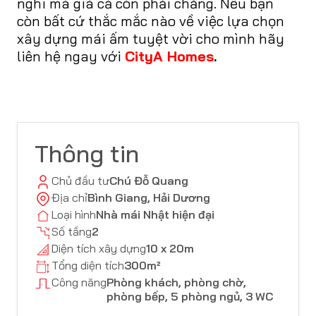
nghi mà giá cả còn phải chăng. Nếu bạn
còn bất cứ thắc mắc nào về việc lựa chọn
xây dựng mái ấm tuyệt vời cho mình hãy
liên hệ ngay với
CityA Homes
.
Thông tin
Chủ đầu tư
Chú Đỗ Quang
Địa chỉ
Bình Giang, Hải Dương
Loại hình
Nhà mái Nhật hiện đại
Số tầng
2
Diện tích xây dựng
10 x 20m
Tổng diện tích
300m²
Công năng
Phòng khách, phòng chờ,
phòng bếp, 5 phòng ngủ, 3 WC