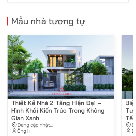
Mẫu nhà tương tự
Thiết Kế Nhà 2 Tầng Hiện Đại –
Biệ
Hình Khối Kiến Trúc Trong Không
Tượ
Gian Xanh
Tế
Đang cập nhật...
Đa
Ông H
Đa