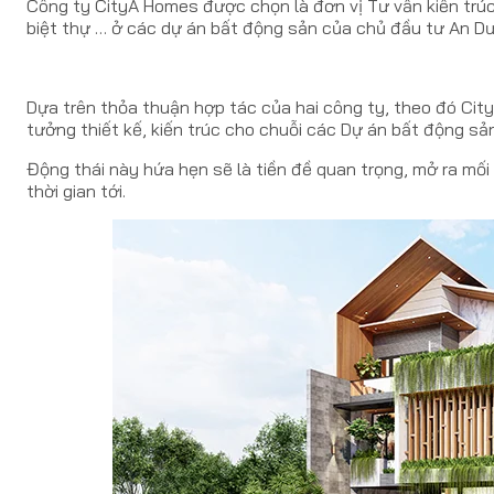
Công ty CityA Homes được chọn là đơn vị Tư vấn kiến trúc
biệt thự … ở các dự án bất động sản của chủ đầu tư An D
Dựa trên thỏa thuận hợp tác của hai công ty, theo đó Cit
tưởng thiết kế, kiến trúc cho chuỗi các Dự án bất động s
Động thái này hứa hẹn sẽ là tiền đề quan trọng, mở ra mối
thời gian tới.