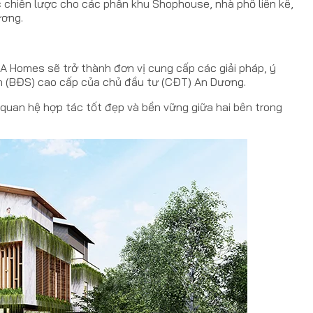
 chiến lược cho các phân khu Shophouse, nhà phố liền kề,
ương.
yA Homes sẽ trở thành đơn vị cung cấp các giải pháp, ý
ản (BĐS) cao cấp của chủ đầu tư (CĐT) An Dương.
 quan hệ hợp tác tốt đẹp và bền vững giữa hai bên trong