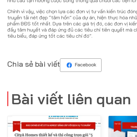
nhu cầu tận hưởng cuộc sống thông qua chuỗi các tiện ích
Chính vì vậy, việc chọn lựa các đơn vị tư vấn kiến trúc đón
truyền tải nét đẹp “tâm hồn” của dự án, hiện thực hóa nh
phẩm BĐS tốt nhất. Dựa trên các giá trị đó, các đơn vị ki
đầy tâm huyết và đáp ứng đủ các tiêu chí tiên quyết mà c
tiêu biểu, đáp ứng tốt các tiêu chí đó”.
Chia sẻ bài viết
Facebook
Bài viết liên quan