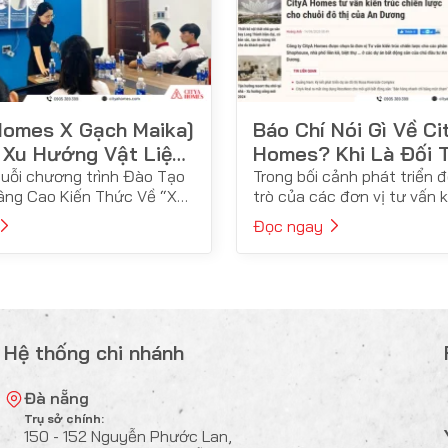
Homes X Gạch Maika]
Báo Chí Nói Gì Về Ci
g Xu Hướng Vật Liệu
Homes? Khi Là Đối 
2 Cùng Gạch Maika
Vấn Kiến Trúc Cho 
huỗi chương trình Đào Tạo
Trong bối cảnh phát triển đô
Nâng Cao Kiến Thức Về “Xu
trò của các đơn vị tư vấn k
Tư An Dương
 Liệu Mới Nhất Năm 2022”.
trở nên quan trọng. Một t
Đọc ngay
 18/07/2022, CityA Homes
cái tên nổi bật, trong lĩnh 
 Maika tổ chức chương
CityA Homes. Đánh dấu m
ing tại trụ sở chính CityA
tiến quan trọng, trong hành
ương trình dành cho kiến
phát triển của công ty. Kh
ỹ sư và nhân sự làm
chọn làm
Hệ thống chi nhánh
Đà nẵng
Trụ sở chính:
150 - 152 Nguyễn Phước Lan,